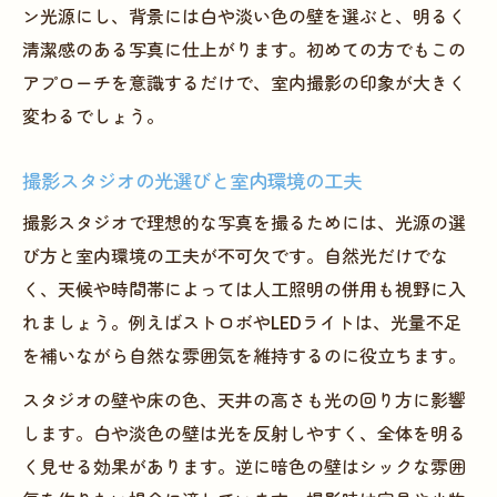
フォトスタジオの配色で写真映えを引き出
ン光源にし、背景には白や淡い色の壁を選ぶと、明るく
すアイデア
清潔感のある写真に仕上がります。初めての方でもこの
カメラマン付きフォトスタジオの魅力を徹
アプローチを意識するだけで、室内撮影の印象が大きく
底解説
変わるでしょう。
フォトスタジオ撮影で小道具を効果的に使
撮影スタジオの光選びと室内環境の工夫
う方法
ストロボなしで魅せるフォトスタジオ技
撮影スタジオで理想的な写真を撮るためには、光源の選
び方と室内環境の工夫が不可欠です。自然光だけでな
フォトスタジオでストロボなし撮影を極め
く、天候や時間帯によっては人工照明の併用も視野に入
るには
れましょう。例えばストロボやLEDライトは、光量不足
自然光だけでフォトスタジオ撮影を成功さ
を補いながら自然な雰囲気を維持するのに役立ちます。
せるコツ
スタジオの壁や床の色、天井の高さも光の回り方に影響
撮影スタジオの広角レンズ活用と室内構図
します。白や淡色の壁は光を反射しやすく、全体を明る
の工夫
く見せる効果があります。逆に暗色の壁はシックな雰囲
明るさ不足を補うフォトスタジオの撮影テ