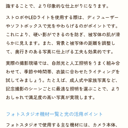
貸しスタジオ運営成功の秘訣と実践例
識することで、より印象的な仕上がりになります。
フォトスタジオ運営で利益を生む実践ノウ
ストロボやLEDライトを使用する際は、ディフューザー
ハウ
やソフトボックスで光をやわらげるのがポイントです。
貸し出し撮影スタジオの利用規約策定ポイ
これにより、硬い影ができるのを防ぎ、被写体の肌が滑
ント
らかに見えます。また、背景と被写体の距離を調整し
自宅フォトスタジオ運営に役立つ集客戦略
て、奥行きのある写真に仕上げる工夫も効果的です。
レンタルフォトスタジオの設備管理と安全
実際の撮影現場では、自然光と人工照明をうまく組み合
対策
わせて、季節や時間帯、衣装に合わせたライティングを
撮影スタジオのリピーター獲得術と事例紹
試してみましょう。たとえば、成人式や家族写真など、
介
記念撮影のシーンごとに最適な照明を選ぶことで、より
おしゃれで満足度の高い写真が実現します。
フォトスタジオ機材一覧と光の活用ポイント
フォトスタジオで使用する主な機材には、カメラ本体、