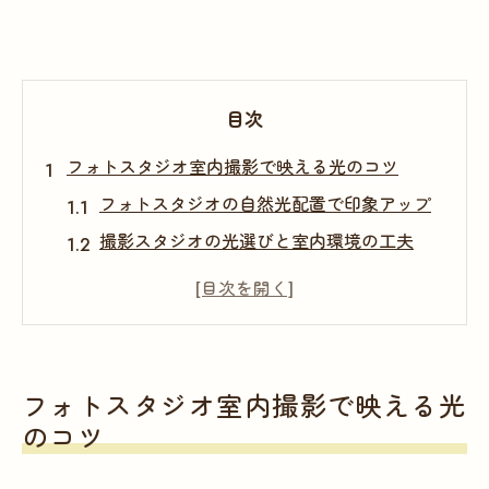
目次
フォトスタジオ室内撮影で映える光のコツ
フォトスタジオの自然光配置で印象アップ
撮影スタジオの光選びと室内環境の工夫
おしゃれなフォトスタジオで美しく撮る照
明術
フォトスタジオ機材一覧と光の活用ポイン
ト
フォトスタジオ室内撮影で映える光
フォトスタジオのレフ板効果で明るさを引
のコツ
き出す方法
自然光を活かした室内撮影の極意