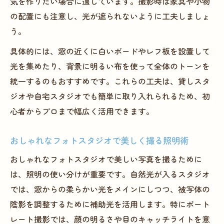
気を作りたい場合に適しています。撮影時は家具や小物
クニック
の配置にも注意し、光が遮られないように工夫しましょ
フォトスタジオでのISO設定とストロボ活用
う。
法
具体的には、窓の近くに白いボードやレフ板を設置して
フォトスタジオ活用による収益アップ術
光を集めたり、背景に明るい布を使って全体のトーンを
フォトスタジオのレンタル活用で収益化を
統一するのもおすすめです。これらの工夫は、貸しスタ
目指す
ジオや自宅スタジオでも簡単に取り入れられるため、初
撮影スタジオの料金プランと収益性の高め
心者からプロまで幅広く活用できます。
方
安いフォトスタジオ選びで利益アップを実
おしゃれなフォトスタジオで美しく撮る照明術
現
おしゃれなフォトスタジオで美しい写真を撮るために
フォトスタジオの設備投資と運用のポイン
は、照明の使い分けが重要です。自然光が入るスタジオ
ト
では、窓からの柔らかい光をメインにしつつ、被写体の
カメラマン付きフォトスタジオ運営の収益
陰影を調整するために補助光を活用します。特にポート
戦略
レート撮影では、顔の明るさや目のキャッチライトを意