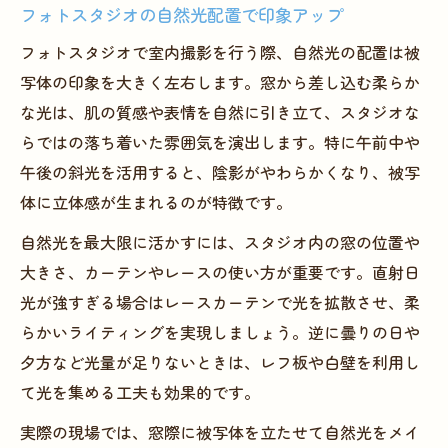
フォトスタジオの自然光配置で印象アップ
フォトスタジオで自然光だけを活用する基
フォトスタジオで室内撮影を行う際、自然光の配置は被
本
写体の印象を大きく左右します。窓から差し込む柔らか
自宅撮影スタジオでも映える自然光テクニ
な光は、肌の質感や表情を自然に引き立て、スタジオな
ック
らではの落ち着いた雰囲気を演出します。特に午前中や
フォトスタジオの窓配置と時間帯の選び方
午後の斜光を活用すると、陰影がやわらかくなり、被写
撮影スタジオの壁色が自然光に与える影響
体に立体感が生まれるのが特徴です。
自然光のみでフォトスタジオ撮影を成功さ
自然光を最大限に活かすには、スタジオ内の窓の位置や
せる
大きさ、カーテンやレースの使い方が重要です。直射日
室内ポートレートを美しく撮る方法
光が強すぎる場合はレースカーテンで光を拡散させ、柔
フォトスタジオで叶える柔らかなポートレ
らかいライティングを実現しましょう。逆に曇りの日や
ート光
夕方など光量が足りないときは、レフ板や白壁を利用し
撮影スタジオのアングルで顔立ちを美しく
て光を集める工夫も効果的です。
見せる
実際の現場では、窓際に被写体を立たせて自然光をメイ