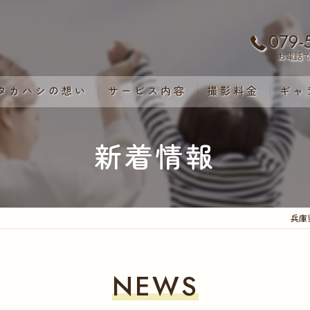
079-
お電話
タカハシの想い
サービス内容
撮影料金
ギャ
よくある質問
新着情報
兵庫
NEWS