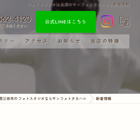
フォトスタジオは兵庫のサンフォトタカハシ | 新着情報
562-4120
公式LINEはこちら
でご予約ください
ラリー
アクセス
お知らせ
当店の特徴
新着情報
出張撮影
ブログ
お宮参り
コラム
七五三
県三田市のフォトスタジオならサンフォトタカハシ
新着情報
成人式
証明写真