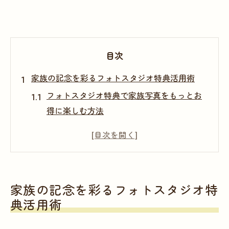
目次
家族の記念を彩るフォトスタジオ特典活用術
フォトスタジオ特典で家族写真をもっとお
得に楽しむ方法
三田市のフォトスタジオ活用で記念日が特
別になる理由
加古郡播磨町で選ばれるフォトスタジオの
特典活用術
家族の記念を彩るフォトスタジオ特
家族イベントに適したフォトスタジオ選び
典活用術
のポイント
お得なフォトスタジオ特典で思い出を美し