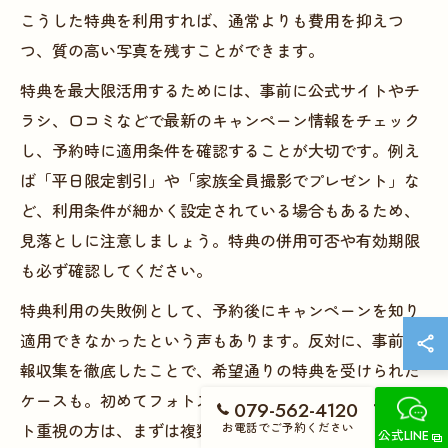
こうした特典を利用すれば、通常よりも費用を抑えつ
つ、質の高い写真を残すことができます。
特典を最大限活用するためには、事前に公式サイトやチ
ラシ、口コミなどで最新のキャンペーン情報をチェック
し、予約時に適用条件を確認することが大切です。例え
ば「平日限定割引」や「家族全員撮影でプレゼント」な
ど、利用条件が細かく設定されている場合もあるため、
見落としに注意しましょう。特典の併用可否や有効期限
も必ず確認してください。
特典利用の失敗例として、予約後にキャンペーンを知り
適用できなかったという声もあります。反対に、事前情
報収集を徹底したことで、希望通りの特典を受けられた
ケースも。初めてフォトスタジオを利用する方や、コス
079-562-4120
お電話でご予約ください
ト重視の方は、まずは複数店舗の特典を比較検討し、納
公式LINE