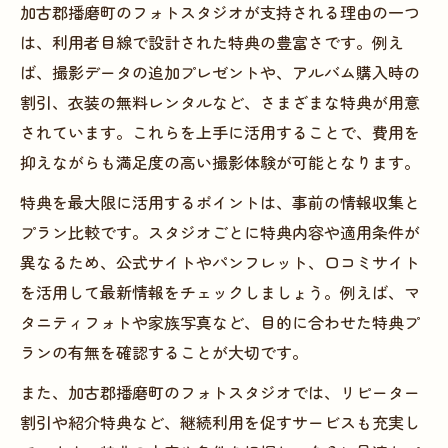
加古郡播磨町のフォトスタジオが支持される理由の一つ
真を残すコツ
は、利用者目線で設計された特典の豊富さです。例え
費用を抑えたい方におすすめのフォトスタ
ば、撮影データの追加プレゼントや、アルバム購入時の
ジオ活用術
割引、衣装の無料レンタルなど、さまざまな特典が用意
フォトスタジオ特典で賢く節約しながら高
されています。これらを上手に活用することで、費用を
品質撮影
抑えながらも満足度の高い撮影体験が可能となります。
低コストでも満足できるフォトスタジオの
特典を最大限に活用するポイントは、事前の情報収集と
選び方
プラン比較です。スタジオごとに特典内容や適用条件が
おしゃれに撮るなら知っておきたいキャンペー
異なるため、公式サイトやパンフレット、口コミサイト
ン情報
を活用して最新情報をチェックしましょう。例えば、マ
フォトスタジオ特典とおしゃれ撮影のキャ
タニティフォトや家族写真など、目的に合わせた特典プ
ンペーン活用法
ランの有無を確認することが大切です。
最新フォトスタジオキャンペーン情報を徹
また、加古郡播磨町のフォトスタジオでは、リピーター
底チェック
割引や紹介特典など、継続利用を促すサービスも充実し
おしゃれな写真が叶うフォトスタジオ特典