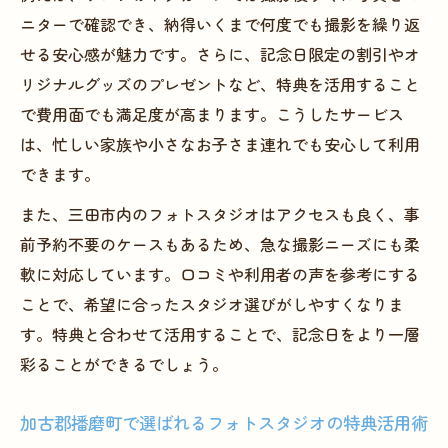
ニターで確認でき、納得いくまで何度でも撮影を繰り返
イド
せる安心感が魅力です。さらに、記念日限定の割引やオ
お得なフォトスタジオ特典の選び方とポイ
リジナルグッズのプレゼントなど、特典を活用すること
ント
で費用面でも満足度が高まります。こうしたサービス
初めて利用する方へフォトスタジオ体験の
は、忙しい家族や小さなお子さま連れでも安心して利用
流れを解説
できます。
三田市のフォトスタジオで安心して撮影で
また、三田市内のフォトスタジオはアクセスも良く、事
きる理由
前予約不要のケースもあるため、急な撮影ニーズにも柔
特典付きフォトスタジオ利用で失敗しない
軟に対応しています。口コミや利用者の声を参考にする
コツ
ことで、希望に合ったスタジオ選びがしやすくなりま
兵庫県三田市のフォトスタジオで叶う低コスト
す。特典と合わせて活用することで、記念日をより一層
撮影術
彩ることができるでしょう。
フォトスタジオ特典で低コスト撮影を実現
する方法
加古郡播磨町で選ばれるフォトスタジオの特典活用術
兵庫県三田市のフォトスタジオでお得に写