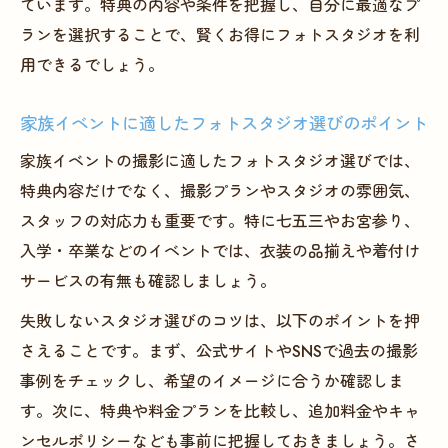
ています。特典の内容や条件を把握し、自分に最適なプ
の魅力
ランを選択することで、賢くお得にフォトスタジオを利
フォトスタジオのキャンペーンで高品質撮
用できるでしょう。
影を体験
家族イベントに適したフォトスタジオ選びのポイント
お得なフォトスタジオ特典でトレンド撮影
を楽しむコツ
家族イベントの撮影に適したフォトスタジオ選びでは、
特典内容だけでなく、撮影プランやスタジオの雰囲気、
スタッフの対応力も重要です。特に七五三やお宮参り、
入学・卒業などのイベントでは、衣装の品揃えや着付け
サービスの有無も確認しましょう。
失敗しないスタジオ選びのコツは、以下のポイントを押
さえることです。まず、公式サイトやSNSで過去の撮影
事例をチェックし、希望のイメージに合うか確認しま
す。次に、特典や料金プランを比較し、追加料金やキャ
ンセルポリシーなども事前に把握しておきましょう。さ