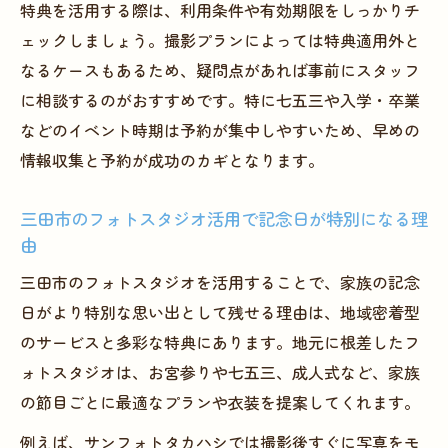
特典を活用する際は、利用条件や有効期限をしっかりチ
は
ェックしましょう。撮影プランによっては特典適用外と
フォトスタジオで叶える加古郡播磨町の思
なるケースもあるため、疑問点があれば事前にスタッフ
い出作り新定番
に相談するのがおすすめです。特に七五三や入学・卒業
おしゃれな兵庫県フォトスタジオ特典が人
などのイベント時期は予約が集中しやすいため、早めの
気の理由
情報収集と予約が成功のカギとなります。
三田市フォトスタジオで家族イベントを楽
しむ方法
三田市のフォトスタジオ活用で記念日が特別になる理
由
加古郡播磨町で注目されるフォトスタジオ
の魅力を解説
三田市のフォトスタジオを活用することで、家族の記念
日がより特別な思い出として残せる理由は、地域密着型
お得な撮影体験が叶うフォトスタジオの選
のサービスと多彩な特典にあります。地元に根差したフ
び方
ォトスタジオは、お宮参りや七五三、成人式など、家族
初めての方も安心なフォトスタジオ特典徹底ガ
の節目ごとに最適なプランや衣装を提案してくれます。
イド
例えば、サンフォトタカハシでは撮影後すぐに写真をモ
フォトスタジオ初心者も安心の特典活用ガ