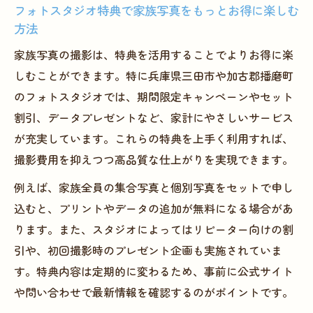
フォトスタジオ特典で家族写真をもっとお得に楽しむ
く残すコツ
方法
マタニティから証明写真まで多彩な撮影体験を
家族写真の撮影は、特典を活用することでよりお得に楽
実現
しむことができます。特に兵庫県三田市や加古郡播磨町
フォトスタジオで叶うマタニティから証明
のフォトスタジオでは、期間限定キャンペーンやセット
写真までの幅広い体験
割引、データプレゼントなど、家計にやさしいサービス
就活証明写真もフォトスタジオ特典で高品
が充実しています。これらの特典を上手く利用すれば、
質仕上げが可能
撮影費用を抑えつつ高品質な仕上がりを実現できます。
マタニティフォトの平均金額とお得な特典
例えば、家族全員の集合写真と個別写真をセットで申し
活用法
込むと、プリントやデータの追加が無料になる場合があ
フォトスタジオの多目的利用で家族の思い
ります。また、スタジオによってはリピーター向けの割
出を増やすポイント
引や、初回撮影時のプレゼント企画も実施されていま
証明写真機よりフォトスタジオが選ばれる
す。特典内容は定期的に変わるため、事前に公式サイト
理由とは
や問い合わせで最新情報を確認するのがポイントです。
加古郡播磨町で選びたい思い出作りの新定番と