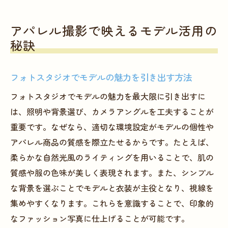
ント
モデルやスタッフとの事前打ち合わせ方法
アパレル撮影で映えるモデル活用の
大阪の撮影スタジオ利用時の注意事項
秘訣
フォトスタジオ機材レンタルの活用術
撮影スケジュール管理で仕上がりを高める
フォトスタジオでモデルの魅力を引き出す方法
印象的なファッション写真を生む実践ポイント
フォトスタジオでモデルの魅力を最大限に引き出すに
フォトスタジオで魅力を引き出す演出テク
は、照明や背景選び、カメラアングルを工夫することが
ニック
重要です。なぜなら、適切な環境設定がモデルの個性や
アパレル撮影成功のための細部へのこだわ
アパレル商品の質感を際立たせるからです。たとえば、
り
柔らかな自然光風のライティングを用いることで、肌の
質感や服の色味が美しく表現されます。また、シンプル
モデルとフォトスタジオの連携で差をつけ
な背景を選ぶことでモデルと衣装が主役となり、視線を
る
集めやすくなります。これらを意識することで、印象的
大阪のスタジオで実践された成功事例
なファッション写真に仕上げることが可能です。
フォトスタジオ撮影後のデータ管理と活用