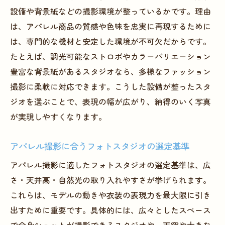
アパレル撮影で映えるモデル活用の秘訣
設備や背景紙などの撮影環境が整っているかです。理由
フォトスタジオでモデルの魅力を引き出す
は、アパレル商品の質感や色味を忠実に再現するために
方法
は、専門的な機材と安定した環境が不可欠だからです。
アパレル撮影で活きるモデル選びのコツ
たとえば、調光可能なストロボやカラーバリエーション
撮影現場で役立つモデルとのコミュニケー
豊富な背景紙があるスタジオなら、多様なファッション
ション
撮影に柔軟に対応できます。こうした設備が整ったスタ
フォトスタジオ利用時のポージングアドバ
ジオを選ぶことで、表現の幅が広がり、納得のいく写真
イス
が実現しやすくなります。
大阪でモデル撮影に強いスタジオの特徴
アパレル撮影に合うフォトスタジオの選定基準
プロモデルによるフォトスタジオ撮影の実
例
アパレル撮影に適したフォトスタジオの選定基準は、広
さ・天井高・自然光の取り入れやすさが挙げられます。
フォトスタジオ活用で差がつくファッション写
これらは、モデルの動きや衣装の表現力を最大限に引き
真術
出すために重要です。具体的には、広々としたスペース
照明で変わるフォトスタジオの写真表現