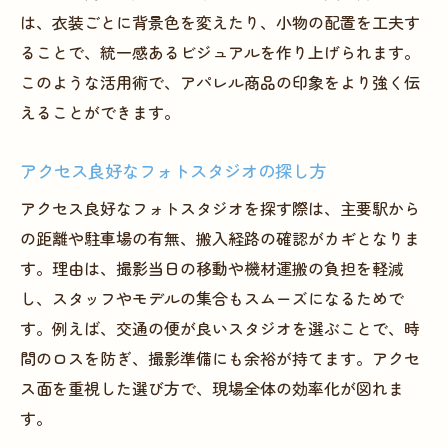
は、衣装ごとに背景色を変えたり、小物の配置を工夫す
現場でトラブルを防ぐフォトスタジオ準備
ることで、統一感あるビジュアルを作り上げられます。
大阪でフォトスタジオを探す際の着眼点
このような活用術で、アパレル商品の印象をより強く伝
大阪のフォトスタジオ選びで注目すべき点
えることができます。
アクセス良好な撮影スタジオの見つけ方
アパレル撮影に最適なスタジオ設備とは
アクセス良好なフォトスタジオの探し方
現地でチェックしたいフォトスタジオの雰
アクセス良好なフォトスタジオを探す際は、主要駅から
囲気
の距離や駐車場の有無、搬入経路の確認がカギとなりま
モデル撮影を意識したスタジオ選定方法
す。理由は、撮影当日の移動や機材運搬の負担を軽減
大阪のフォトスタジオで人気のサービス
し、スタッフやモデルの集合もスムーズになるためで
す。例えば、交通の便が良いスタジオを選ぶことで、時
アパレル撮影を成功に導く準備と段取り
間のロスを防ぎ、撮影準備にも余裕が持てます。アクセ
フォトスタジオ予約から撮影当日までの流
ス面を重視した選び方で、現場全体の効率化が図れま
れ
す。
アパレル商品ごとの撮影準備チェックポイ