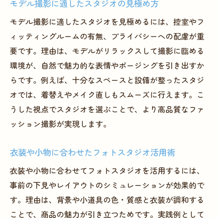
モデル撮影に適したスタジオの見極め方
プ
モデル撮影に適したスタジオを見極めるには、控室やフ
大阪で充実設備のフォトスタジオを使う利
ィッティングルームの有無、プライバシーへの配慮が重
点
要です。理由は、モデルがリラックスして撮影に臨める
撮影環境がファッション写真に与える影響
環境が、自然で魅力的な表情やポージングを引き出すか
撮影現場で役立つフォトスタジオ利用術
らです。例えば、十分なスペースと設備が整ったスタジ
フォトスタジオでのスムーズな撮影進行の
オでは、着替えやメイク直しもスムーズに行えます。こ
秘訣
うした視点でスタジオを選ぶことで、より高品質なファ
アパレル撮影時のスタジオ機材活用ポイン
ッション撮影が実現します。
ト
衣装や小物に合わせたフォトスタジオ活用術
モデルと連携しやすい現場づくりのコツ
大阪で柔軟な対応ができるフォトスタジオ
衣装や小物に合わせてフォトスタジオを活用するには、
探し
事前の下見やレイアウトのシミュレーションが効果的で
す。理由は、背景や小道具の色・質感と衣装が調和する
フォトスタジオの更衣室やメイクルーム活
ことで、商品の魅力が引き立つためです。実践例として
用術