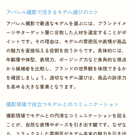
術
アパレル撮影で活きるモデル選びのコツ
次回のファッション撮影に活かす改善ポイ
アパレル撮影で最適なモデルを選ぶには、ブランドイメ
ント
ージやターゲット層に合致した人材を選定することがポ
イントです。その理由は、モデルの雰囲気や表情が商品
の魅力を直接伝える役割を担うからです。具体的には、
年齢層や体型、表現力、ポージング力など多角的な視点
から候補者を比較し、ブランドの世界観を体現できるか
を確認しましょう。適切なモデル選びは、商品の訴求力
を高める大きな要素となります。
撮影現場で役立つモデルとのコミュニケーション
撮影現場でモデルとの円滑なコミュニケーションを図る
ことが、自然な表情やポーズを引き出す鍵です。なぜな
ら、リラックスした雰囲気がモデル本来の魅力を引き出