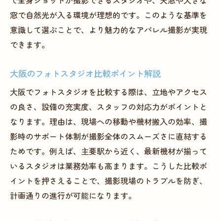
で全身ショットが撮影できるスタジオや、天窓や大きな
アパレル撮影ならではの撮影小物活用術
窓で自然光が入る環境が理想的です。このような基準を
フォトスタジオで印象的な背景を活かす工
意識して選ぶことで、より魅力的なアパレル撮影が実現
夫
できます。
ファッション撮影で重要な色彩バランスと
は
大阪のフォトスタジオ比較ポイント解説
モデルとフォトスタジオの相乗効果事例
大阪でフォトスタジオを比較する際は、立地やアクセス
大阪の人気フォトスタジオ最新トレンド
の良さ、設備の充実度、スタッフの対応力がポイントと
理想の写真を叶える撮影環境の工夫とは
なります。理由は、現場への移動や機材搬入の効率、撮
フォトスタジオで叶える理想のライティン
影時のサポート体制が撮影全体のスムーズさに直結する
グ術
ためです。例えば、主要駅から近く、最新機材が揃って
いるスタジオは業務効率も高まります。こうした比較ポ
アパレル撮影に適した自然光活用のポイン
イントを押さえることで、撮影現場のトラブルを防ぎ、
ト
計画通りの進行が可能になります。
スタジオ設備を最大限活かすレイアウト
快適なフォトスタジオ空間で撮影効率アッ